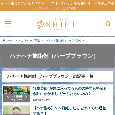
インド生まれの天然１００％ハーブ【ハナへナ】取り扱い店 兵庫県三木市
のヘアーシフト公式blog♪
ホーム
ヘナ＆ハーブ関連
ハナヘナ施術例（ハーブブラウン）
ハナヘナ施術例（ハーブブラウン）
ハナヘナ施術例（ハーブブラウン）の記事一覧
”2度染め”が気に入ってるものの時間も料金も
余計にかかるし どーしたらいいの？
ハナヘナ施術例（ハ
ーブブラウン）
2022年6月27日
【ヘナ染め】２５日経ったら どれくらい退色
する？！