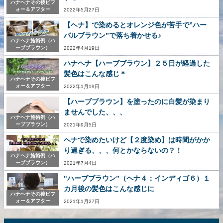
ハナヘナその後ビフ
ォー＆アフター
2022年5月27日
【ヘナ】で染めるとオレンジ色が苦手で”ハー
バルブラウン”で落ち着かせる♪
ハナヘナ施術例（ハ
ーブブラウン）
2022年4月19日
ハナヘナ【ハーブブラウン】２５日が経過した
髪色はこんな感じ＊
ハナヘナその後ビフ
ォー＆アフター
2022年1月19日
【ハーブブラウン】を塗ったのに白髪が染まり
ませんでした、、、
ハナヘナ施術例（ハ
ーブブラウン）
2021年9月5日
ヘナで染めたいけど【２度染め】は時間がかか
り過ぎる、、、何とかならないの？！
ハナヘナ施術例（ハ
ーブブラウン）
2021年7月4日
"ハーブブラウン”（ヘナ４：インディゴ６）１
カ月後の髪色はこんな感じに
ハナヘナその後ビフ
ォー＆アフター
2021年1月27日