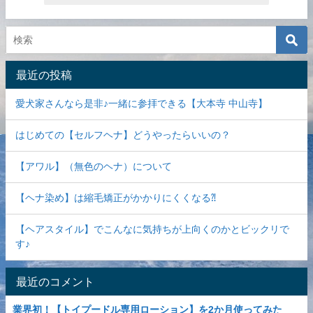
最近の投稿
愛犬家さんなら是非♪一緒に参拝できる【大本寺 中山寺】
はじめての【セルフヘナ】どうやったらいいの？
【アワル】（無色のヘナ）について
【ヘナ染め】は縮毛矯正がかかりにくくなる⁈
【ヘアスタイル】でこんなに気持ちが上向くのかとビックリで
す♪
最近のコメント
業界初！【トイプードル専用ローション】を2か月使ってみた