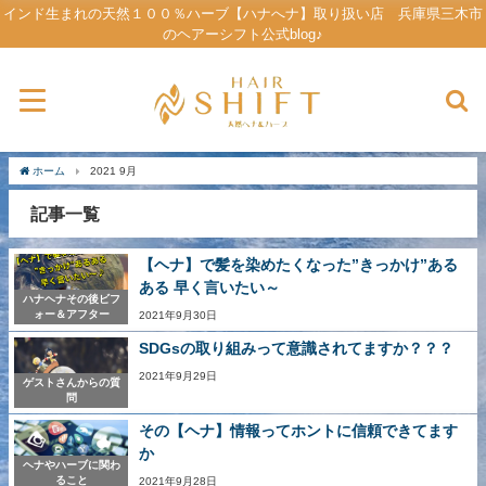
インド生まれの天然１００％ハーブ【ハナへナ】取り扱い店 兵庫県三木市
のヘアーシフト公式blog♪
ホーム
2021 9月
記事一覧
【ヘナ】で髪を染めたくなった”きっかけ”ある
ある 早く言いたい～
ハナヘナその後ビフ
ォー＆アフター
2021年9月30日
SDGsの取り組みって意識されてますか？？？
2021年9月29日
ゲストさんからの質
問
その【ヘナ】情報ってホントに信頼できてます
か
ヘナやハーブに関わ
ること
2021年9月28日