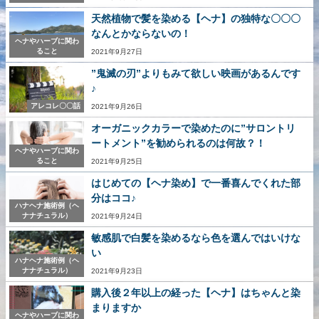
天然植物で髪を染める【ヘナ】の独特な〇〇〇
なんとかならないの！
ヘナやハーブに関わ
ること
2021年9月27日
”鬼滅の刃”よりもみて欲しい映画があるんです
♪
アレコレ〇〇話
2021年9月26日
オーガニックカラーで染めたのに”サロントリ
ートメント”を勧められるのは何故？！
ヘナやハーブに関わ
ること
2021年9月25日
はじめての【ヘナ染め】で一番喜んでくれた部
分はココ♪
ハナヘナ施術例（ヘ
ナナチュラル）
2021年9月24日
敏感肌で白髪を染めるなら色を選んではいけな
い
ハナヘナ施術例（ヘ
ナナチュラル）
2021年9月23日
購入後２年以上の経った【ヘナ】はちゃんと染
まりますか
ヘナやハーブに関わ