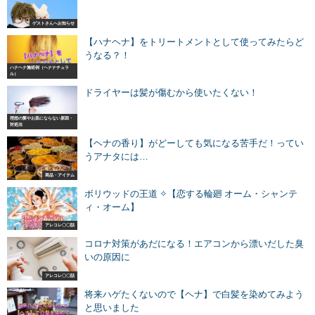
ゲストさんへお知らせ
【ハナヘナ】をトリートメントとして使ってみたらど
うなる？！
ハナヘナ施術例（ヘナナチュラ
ル）
ドライヤーは髪が傷むから使いたくない！
理想の髪やお肌にならない原因・
対処法
【ヘナの香り】がどーしても気になる苦手だ！ってい
うアナタには…
商品・アイテム
ボリウッドの王道 ✧【恋する輪廻 オーム・シャンテ
ィ・オーム】
アレコレ〇〇話
コロナ対策があだになる！エアコンから漂いだした臭
いの原因に
アレコレ〇〇話
将来ハゲたくないので【ヘナ】で白髪を染めてみよう
と思いました