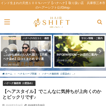
インド生まれの天然１００％ハーブ【ハナへナ】取り扱い店 兵庫県三木市
のヘアーシフト公式blog♪
サロン情報・ご案内
メニュー＆プライス
INFORMATION ーお店のご案内ー
MENU ーメニュー＆プライスー
2019年10月8日
2019年9月23日
ホーム
ヘナ＆ハーブ関連
ハナヘナ施術例（2度染め）
【ヘアスタイル】でこんな
ハナヘナ施術例（2度染め）
【ヘアスタイル】でこんなに気持ちが上向くのか
とビックリです♪
2026年5月24日
2026年5月26日