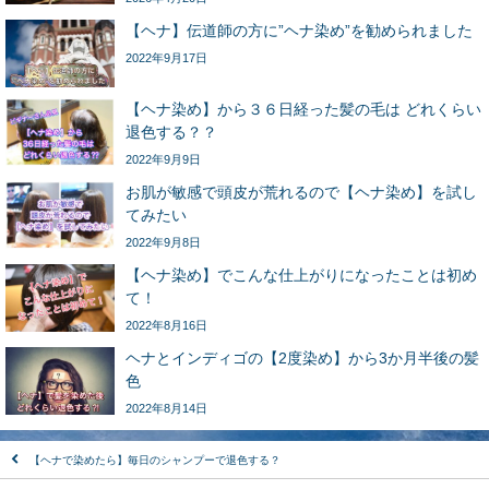
【ヘナ】伝道師の方に”ヘナ染め”を勧められました
2022年9月17日
【ヘナ染め】から３６日経った髪の毛は どれくらい
退色する？？
2022年9月9日
お肌が敏感で頭皮が荒れるので【ヘナ染め】を試し
てみたい
2022年9月8日
【ヘナ染め】でこんな仕上がりになったことは初め
て！
2022年8月16日
ヘナとインディゴの【2度染め】から3か月半後の髪
色
2022年8月14日
【ヘナで染めたら】毎日のシャンプーで退色する？