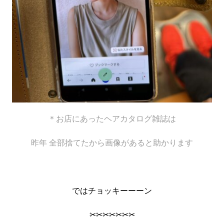
＊お店にあったヘアカタログ雑誌は
昨年 全部捨てたから画像があると助かります
ではチョッキーーーン
✂✂✂✂✂✂✂