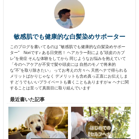
敏感肌でも健康的な白髪染めサポーター
このブログを書いてるのは "敏感肌でも健康的な白髪染めサポー
ター" Noriです♪ ある日突然！ ヘアカラー剤による”頭皮のカブ
レ”を発症 そんな体験をしてから 同じようなお悩みを抱えていて
「今のヘアケアが不安で髪や頭皮には 自然のモノで将来的
な”不”を取り除きたい」 ってお考えの方々へ 天然ヘナで得られる
メリットばかりじゃなく デメリットも含め真っ正直にお伝えしま
す どうでもいいプライベートも書くこともありますがｗ ヘナに関
することは至って真面目に取り組んでいます
最近書いた記事