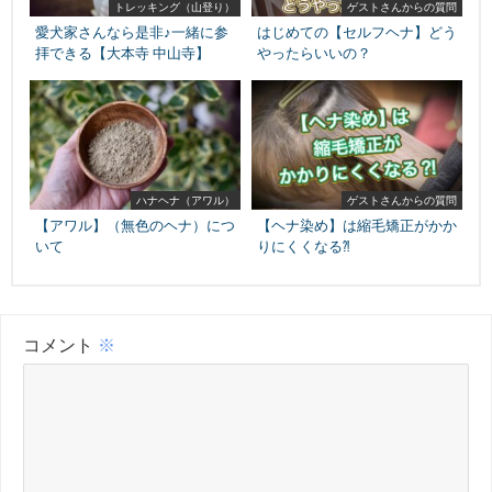
トレッキング（山登り）
ゲストさんからの質問
愛犬家さんなら是非♪一緒に参
はじめての【セルフヘナ】どう
拝できる【大本寺 中山寺】
やったらいいの？
ハナヘナ（アワル）
ゲストさんからの質問
【アワル】（無色のヘナ）につ
【ヘナ染め】は縮毛矯正がかか
いて
りにくくなる⁈
コメント
※