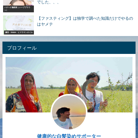
でした、、、
ハナヘナ施術例（ハーブブラウ
ン）
【ファスティング】は独学で調べた知識だけでやるの
はヤメテ
腸活・RAMA・ヒマラヤンオイル
プロフィール
健康的な白髪染めサポーター