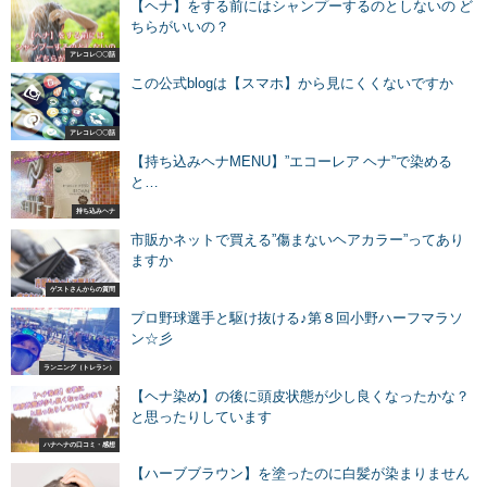
【ヘナ】をする前にはシャンプーするのとしないの ど
ちらがいいの？
アレコレ〇〇話
この公式blogは【スマホ】から見にくくないですか
アレコレ〇〇話
【持ち込みヘナMENU】”エコーレア ヘナ”で染める
と…
持ち込みヘナ
市販かネットで買える”傷まないヘアカラー”ってあり
ますか
ゲストさんからの質問
プロ野球選手と駆け抜ける♪第８回小野ハーフマラソ
ン☆彡
ランニング（トレラン）
【ヘナ染め】の後に頭皮状態が少し良くなったかな？
と思ったりしています
ハナヘナの口コミ・感想
【ハーブブラウン】を塗ったのに白髪が染まりません