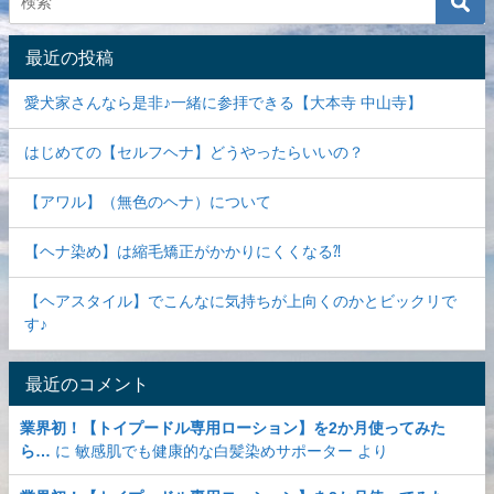
最近の投稿
愛犬家さんなら是非♪一緒に参拝できる【大本寺 中山寺】
はじめての【セルフヘナ】どうやったらいいの？
【アワル】（無色のヘナ）について
【ヘナ染め】は縮毛矯正がかかりにくくなる⁈
【ヘアスタイル】でこんなに気持ちが上向くのかとビックリで
す♪
最近のコメント
業界初！【トイプードル専用ローション】を2か月使ってみた
ら…
に
敏感肌でも健康的な白髪染めサポーター
より