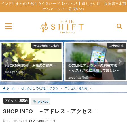
インド生まれの天然１００％ハーブ【ハナへナ】取り扱い店 兵庫県三木市
のヘアーシフト公式blog♪
ご予約方法
ハナヘナの口コミ・感想
公式LINEアカウントの利用方法
これから始めたい人へ届け♪【天然
～ゲストさんに活用してほしい～
ヘナ染め】口コミまとめ ２０選
2019年10月6日
2021年7月3日
ホーム
はじめましての方はコチラを
アクセス・道案内
SHOP INFO －アド
アクセス・道案内
pickup
SHOP INFO －アドレス・アクセスー
2019年9月21日
2023年10月18日