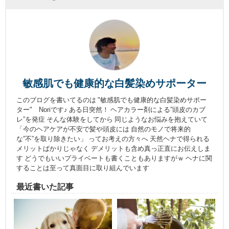
敏感肌でも健康的な白髪染めサポーター
このブログを書いてるのは "敏感肌でも健康的な白髪染めサポー
ター" Noriです♪ ある日突然！ ヘアカラー剤による”頭皮のカブ
レ”を発症 そんな体験をしてから 同じようなお悩みを抱えていて
「今のヘアケアが不安で髪や頭皮には 自然のモノで将来的
な”不”を取り除きたい」 ってお考えの方々へ 天然ヘナで得られる
メリットばかりじゃなく デメリットも含め真っ正直にお伝えしま
す どうでもいいプライベートも書くこともありますがｗ ヘナに関
することは至って真面目に取り組んでいます
最近書いた記事