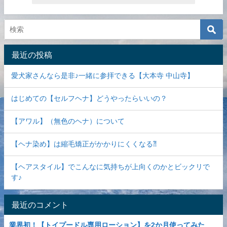
最近の投稿
愛犬家さんなら是非♪一緒に参拝できる【大本寺 中山寺】
はじめての【セルフヘナ】どうやったらいいの？
【アワル】（無色のヘナ）について
【ヘナ染め】は縮毛矯正がかかりにくくなる⁈
【ヘアスタイル】でこんなに気持ちが上向くのかとビックリで
す♪
最近のコメント
業界初！【トイプードル専用ローション】を2か月使ってみた