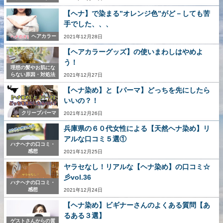
【ヘナ】で染まる”オレンジ色”がど－しても苦
手でした、、、
ヘアカラー
2021年12月28日
【ヘアカラーグッズ】の使いまわしはやめよ
う！
理想の髪やお肌にな
らない原因・対処法
2021年12月27日
【ヘナ染め】と【パーマ】どっちを先にしたら
いいの？！
クリープパーマ
2021年12月26日
兵庫県の６０代女性による【天然ヘナ染め】リ
アルな口コミ５選①
ハナヘナの口コミ・
感想
2021年12月25日
ヤラセなし！リアルな【ヘナ染め】の口コミ☆
彡vol.36
ハナヘナの口コミ・
感想
2021年12月24日
【ヘナ染め】ビギナーさんのよくある質問【あ
るある３選】
ゲストさんからの質