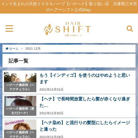
インド生まれの天然１００％ハーブ【ハナへナ】取り扱い店 兵庫県三木市
のヘアーシフト公式blog♪
ホーム
2021 12月
記事一覧
もう【インディゴ】を使うのはやめようと思い
ます
ハナヘナ施術例（ヘ
ナナチュラル）
2021年12月31日
【ヘナ】で長時間放置したら髪が赤くなり過ぎ
た…
ハナヘナ施術例（塗
るだけヘナ）
2021年12月30日
【ヘナ染め】と流行りの髪型にしたらイメージ
と違った
ハナヘナ施術例（ヘ
ナナチュラル）
2021年12月29日