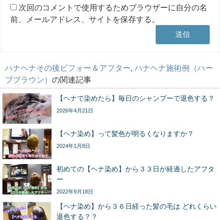
次回のコメントで使用するためブラウザーに自分の名
前、メールアドレス、サイトを保存する。
ハナヘナその後ビフォー＆アフター
,
ハナヘナ施術例（ハー
ブブラウン）
の関連記事
【ヘナで染めたら】毎日のシャンプーで退色する？
2026年4月21日
【ヘナ染め】って髪色が明るくなりますか？
2024年1月8日
初めての【ヘナ染め】から３３日が経過したアフタ
ー
2022年9月18日
【ヘナ染め】から３６日経った髪の毛は どれくらい
退色する？？