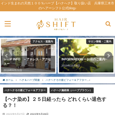
インド生まれの天然１００％ハーブ【ハナへナ】取り扱い店 兵庫県三木市
のヘアーシフト公式blog♪
サロン情報・ご案内
ご予約方法
INFORMATION ーお店のご案内ー
公式LINEアカウントの利用方法
～ゲストさんに活用してほしい～
2019年10月8日
2019年10月6日
ホーム
ヘナ＆ハーブ関連
ハナヘナその後ビフォー＆アフター
【ヘナ染め】２５
ハナヘナその後ビフォー＆アフター
ハナヘナ施術例（ハーブブラウン）
【ヘナ染め】２５日経ったら どれくらい退色す
る？！
2022年5月27日
2022年5月28日