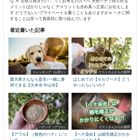
な”不”を取り除きたい」 ってお考えの方々へ 天然ヘナで得られる
メリットばかりじゃなく デメリットも含め真っ正直にお伝えしま
す どうでもいいプライベートも書くこともありますがｗ ヘナに関
することは至って真面目に取り組んでいます
最近書いた記事
トレッキング（山登り）
ゲストさんからの質問
愛犬家さんなら是非♪一緒に参
はじめての【セルフヘナ】どう
拝できる【大本寺 中山寺】
やったらいいの？
ハナヘナ（アワル）
ゲストさんからの質問
【アワル】（無色のヘナ）につ
【ヘナ染め】は縮毛矯正がかか