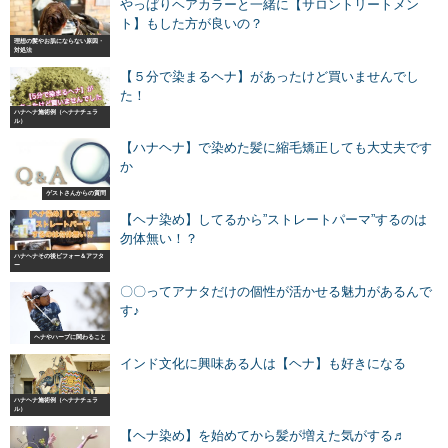
やっぱりヘアカラーと一緒に【サロントリートメン
ト】もした方が良いの？
理想の髪やお肌にならない原因・
対処法
【５分で染まるヘナ】があったけど買いませんでし
た！
ハナヘナ施術例（ヘナナチュラ
ル）
【ハナヘナ】で染めた髪に縮毛矯正しても大丈夫です
か
ゲストさんからの質問
【ヘナ染め】してるから”ストレートパーマ”するのは
勿体無い！？
ハナヘナその後ビフォー＆アフタ
ー
〇〇ってアナタだけの個性が活かせる魅力があるんで
す♪
ヘナやハーブに関わること
インド文化に興味ある人は【ヘナ】も好きになる
ハナヘナ施術例（ヘナナチュラ
ル）
【ヘナ染め】を始めてから髪が増えた気がする♬