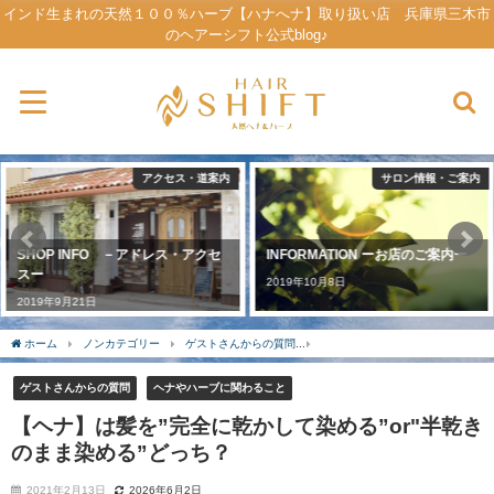
インド生まれの天然１００％ハーブ【ハナへナ】取り扱い店 兵庫県三木市
のヘアーシフト公式blog♪
サロン情報・ご案内
ハナヘナの口コミ・感想
INFORMATION ーお店のご案内ー
これから始めたい人へ届け♪【天然
ヘナ染め】口コミまとめ ２０選
2019年10月8日
2021年7月3日
ホーム
ノンカテゴリー
ゲストさんからの質問
【ヘナ】は髪を”完全に乾かして染め
ゲストさんからの質問
ヘナやハーブに関わること
【ヘナ】は髪を”完全に乾かして染める”or"半乾き
のまま染める”どっち？
2021年2月13日
2026年6月2日