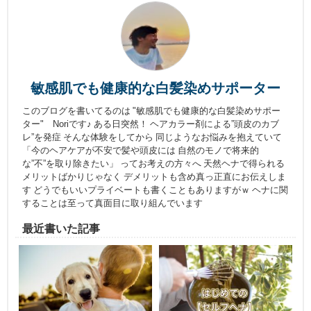
敏感肌でも健康的な白髪染めサポーター
このブログを書いてるのは "敏感肌でも健康的な白髪染めサポー
ター" Noriです♪ ある日突然！ ヘアカラー剤による”頭皮のカブ
レ”を発症 そんな体験をしてから 同じようなお悩みを抱えていて
「今のヘアケアが不安で髪や頭皮には 自然のモノで将来的
な”不”を取り除きたい」 ってお考えの方々へ 天然ヘナで得られる
メリットばかりじゃなく デメリットも含め真っ正直にお伝えしま
す どうでもいいプライベートも書くこともありますがｗ ヘナに関
することは至って真面目に取り組んでいます
最近書いた記事