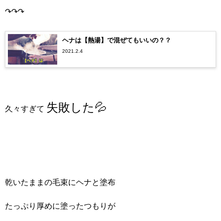
↷↷↷
ヘナは【熱湯】で混ぜてもいいの？？
2021.2.4
失敗した💦
久々すぎて
乾いたままの毛束にヘナと塗布
たっぷり厚めに塗ったつもりが