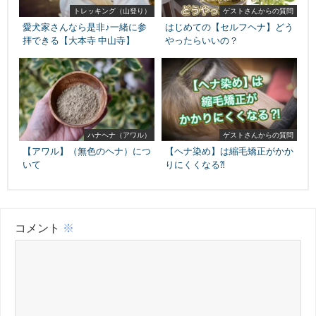
トレッキング（山登り）
ゲストさんからの質問
愛犬家さんなら是非♪一緒に参
はじめての【セルフヘナ】どう
拝できる【大本寺 中山寺】
やったらいいの？
ハナヘナ（アワル）
ゲストさんからの質問
【アワル】（無色のヘナ）につ
【ヘナ染め】は縮毛矯正がかか
いて
りにくくなる⁈
コメント
※