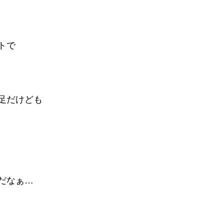
トで
足だけども
だなぁ…