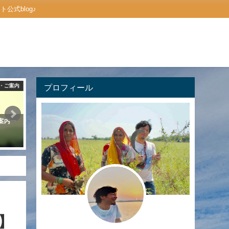
式blog♪
・ご案内
プロフィール
ハナヘナの口コミ・感想
ご
ご案内ー
これから始めたい人へ届け♪【天然
公式LINEアカウントの利
ヘナ染め】口コミまとめ ２０選
～ゲストさんに活用してほ
2021年7月3日
2019年10月6日
】