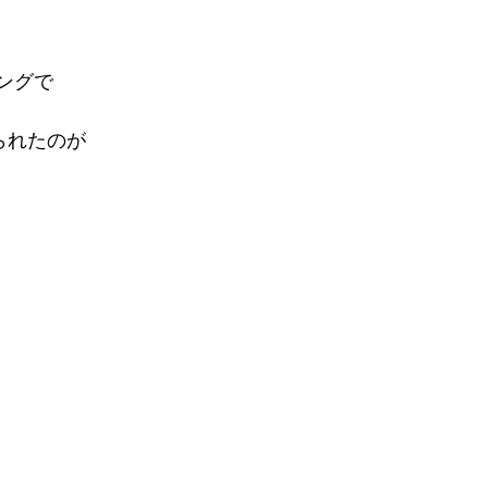
ングで
られたのが
♪