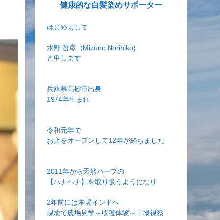
健康的な白髪染めサポーター
はじめまして
水野 哲彦（Mizuno Norihiko)
と申します
兵庫県高砂市出身
1974年生まれ
令和元年で
お店をオープンして12年が経ちました
2011年から天然ハーブの
【ハナヘナ】を取り扱うようになり
2年前には本場インドへ
現地で農場見学～収穫体験～工場視察