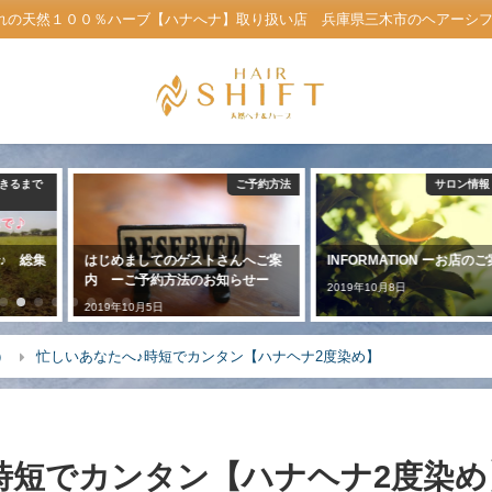
れの天然１００％ハーブ【ハナへナ】取り扱い店 兵庫県三木市のヘアーシフト公
きるまで
ご予約方法
サロン情報
♪ 総集
はじめましてのゲストさんへご案
INFORMATION ーお店の
内 ーご予約方法のお知らせー
2019年10月8日
2019年10月5日
）
忙しいあなたへ♪時短でカンタン【ハナヘナ2度染め】
時短でカンタン【ハナヘナ2度染め