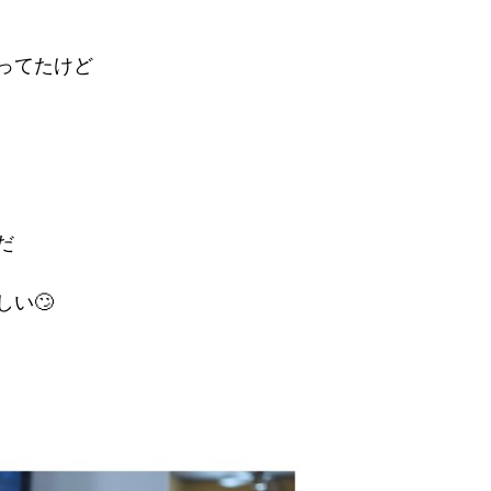
ってたけど
だ
い🙄