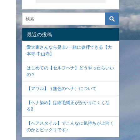
最近の投稿
愛犬家さんなら是非♪一緒に参拝できる【大
本寺 中山寺】
はじめての【セルフヘナ】どうやったらいい
の？
【アワル】（無色のヘナ）について
【ヘナ染め】は縮毛矯正がかかりにくくな
る⁈
【ヘアスタイル】でこんなに気持ちが上向く
のかとビックリです♪