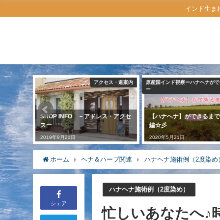
インド生ま
自己紹介
アクセス・道案内
原産国インド視察ーハナヘナがで
ー
SHOP INFO －アドレス・アクセ
【ハナヘナ】ができるまで
ー
スー
編☆彡
2019年9月21日
2020年5月21日
ホーム
ヘナ＆ハーブ関連
ハナヘナ施術例（2度染め
ハナヘナ施術例（2度染め）
シェア
忙しいあなたへ♪