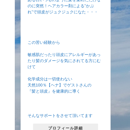
のに突然！ヘアカラー剤による”かぶ
れ”で頭皮がジュクジュクになた・・・
この苦い経験から
敏感肌だったり頭皮にアレルギーがあっ
たり髪のダメージを気にされてる方にむ
けて
化学成分は一切使わない
天然100％【ヘナ】でゲストさんの
『髪と頭皮』を健康的に導く
そんなサポートをさせて頂いてます
プロフィール詳細