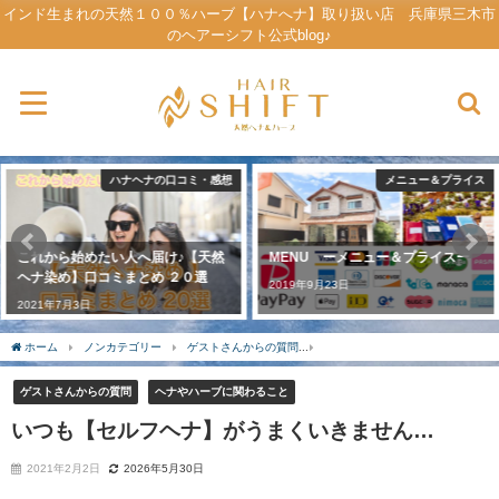
インド生まれの天然１００％ハーブ【ハナへナ】取り扱い店 兵庫県三木市
のヘアーシフト公式blog♪
メニュー＆プライス
自己紹介
MENU ーメニュー＆プライスー
まずは自己紹介とお店のCONCEPT
－コンセプトー
2019年9月23日
2019年12月31日
ホーム
ノンカテゴリー
ゲストさんからの質問
いつも【セルフヘナ】がうまくい
ゲストさんからの質問
ヘナやハーブに関わること
いつも【セルフヘナ】がうまくいきません…
2021年2月2日
2026年5月30日