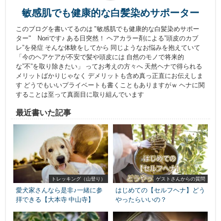
敏感肌でも健康的な白髪染めサポーター
このブログを書いてるのは "敏感肌でも健康的な白髪染めサポー
ター" Noriです♪ ある日突然！ ヘアカラー剤による”頭皮のカブ
レ”を発症 そんな体験をしてから 同じようなお悩みを抱えていて
「今のヘアケアが不安で髪や頭皮には 自然のモノで将来的
な”不”を取り除きたい」 ってお考えの方々へ 天然ヘナで得られる
メリットばかりじゃなく デメリットも含め真っ正直にお伝えしま
す どうでもいいプライベートも書くこともありますがｗ ヘナに関
することは至って真面目に取り組んでいます
最近書いた記事
トレッキング（山登り）
ゲストさんからの質問
愛犬家さんなら是非♪一緒に参
はじめての【セルフヘナ】どう
拝できる【大本寺 中山寺】
やったらいいの？