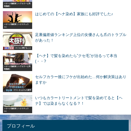
ハナヘナ施術例（ヘアカラーと同
時施術）
はじめての【ヘナ染め】家族にも好評でした♪
ハナヘナ施術例（ヘナナチュラ
ル）
足裏偏差値ランキング上位の女優さんも爪のトラブル
があった！
ネイルに関すること
【ヘナ】で髪を染めたら”クセ毛”が治るって本当
(・・?
ハナヘナ施術例（ヘアカラーと同
時施術）
セルフカラー後にフケが出始めた…何か解決策はあり
ますか
ゲストさんからの質問
いつもカラートリートメントで髪を染めてると【ヘ
ナ】では染まらなくなる？！
ハナヘナ施術例（ヘナナチュラ
ル）
プロフィール