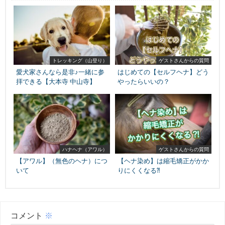
トレッキング（山登り）
ゲストさんからの質問
愛犬家さんなら是非♪一緒に参
はじめての【セルフヘナ】どう
拝できる【大本寺 中山寺】
やったらいいの？
ハナヘナ（アワル）
ゲストさんからの質問
【アワル】（無色のヘナ）につ
【ヘナ染め】は縮毛矯正がかか
いて
りにくくなる⁈
コメント
※