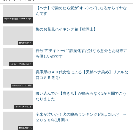
【ヘナ】で染めたら髪が”オレンジ”になるからイヤな
んです
ハナヘナその後ビフォー＆アフタ
ー
梅のお花見ハイキング in【雌岡山】
愛犬家の方々へ
自分で"テキトーに"誤魔化すだけなら意外とお財布に
も優しいのです
ヘナやハーブに関わること
兵庫県の４０代女性による【天然ヘナ染め】リアルな
口コミ５選 ①
ハナヘナの口コミ・感想
喰い込んでた【巻き爪】が痛みもなく3か月間でこう
なりました
ネイルに関すること
全米が泣いた！犬の映画ランキング1位はコレだ ～
２０２０年1月調べ
愛犬家の方々へ