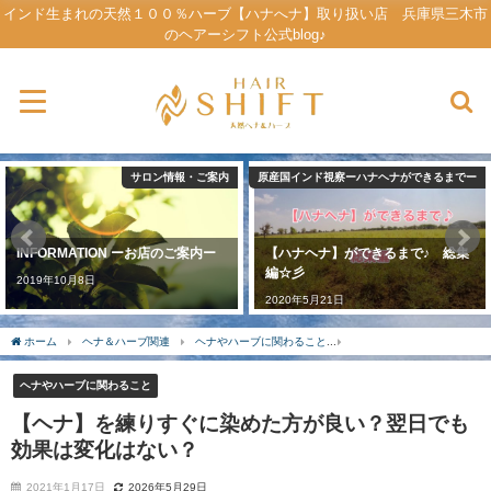
インド生まれの天然１００％ハーブ【ハナへナ】取り扱い店 兵庫県三木市
のヘアーシフト公式blog♪
サロン情報・ご案内
原産国インド視察ーハナヘナができるまでー
INFORMATION ーお店のご案内ー
【ハナヘナ】ができるまで♪ 総集
編☆彡
2019年10月8日
2020年5月21日
ホーム
ヘナ＆ハーブ関連
ヘナやハーブに関わること
【ヘナ】を練りすぐに染め
ヘナやハーブに関わること
【ヘナ】を練りすぐに染めた方が良い？翌日でも
効果は変化はない？
2021年1月17日
2026年5月29日