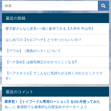
最近の投稿
愛犬家さんなら是非♪一緒に参拝できる【大本寺 中山寺】
はじめての【セルフヘナ】どうやったらいいの？
【アワル】（無色のヘナ）について
【ヘナ染め】は縮毛矯正がかかりにくくなる⁈
【ヘアスタイル】でこんなに気持ちが上向くのかとビックリで
す♪
最近のコメント
業界初！【トイプードル専用ローション】を2か月使ってみた
ら…
に
敏感肌でも健康的な白髪染めサポーター
より