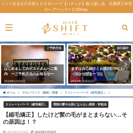
インド生まれの天然１００％ハーブ【ハナへナ】取り扱い店 兵庫県三木市
のヘアーシフト公式blog♪
自己紹介
アクセス・道案内
まずは自己紹介とお店のCONCEPT
SHOP INFO －アドレス・アクセ
－コンセプトー
スー
2019年12月31日
2019年9月21日
ホーム
サロンワーク（施術）関連
ストレートパーマ（縮毛矯正）
【縮毛矯正】
ストレートパーマ（縮毛矯正）
理想の髪やお肌にならない原因・対処法
【縮毛矯正】したけど髪の毛がまとまらない…そ
の原因は！？
2022年5月29日
2022年5月30日