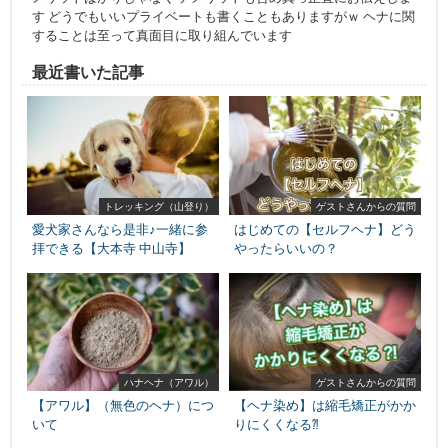
す どうでもいいプライベートも書くこともありますがｗ ヘナに関
することは至って真面目に取り組んでいます
最近書いた記事
トレッキング（山登り）
ゲストさんからの質問
愛犬家さんなら是非♪一緒に参
はじめての【セルフヘナ】どう
拝できる【大本寺 中山寺】
やったらいいの？
ハナヘナ（アワル）
ゲストさんからの質問
【アワル】（無色のヘナ）につ
【ヘナ染め】は縮毛矯正がかか
いて
りにくくなる⁈