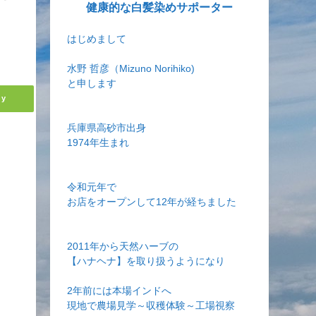
健康的な白髪染めサポーター
はじめまして
水野 哲彦（Mizuno Norihiko)
と申します
ly
兵庫県高砂市出身
1974年生まれ
令和元年で
お店をオープンして12年が経ちました
2011年から天然ハーブの
【ハナヘナ】を取り扱うようになり
2年前には本場インドへ
現地で農場見学～収穫体験～工場視察