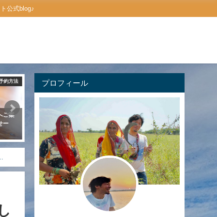
式blog♪
ヘナの口コミ・感想
プロフィール
メニュー＆プライス
人へ届け♪【天然
MENU ーメニュー＆プライスー
公式LINEアカウ
まとめ ２０選
～ゲストさんに活用
2019年9月23日
2019年10月6日
…
し