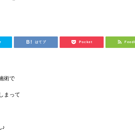
r
はてブ
Pocket
Feed
施術で
しまって
♪