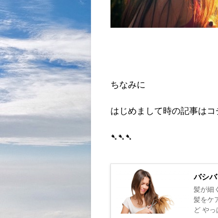
ちなみに
はじめまして時の記事はコ
➷➷➷
バシバ
髪が細くて
髪をケ
ど や