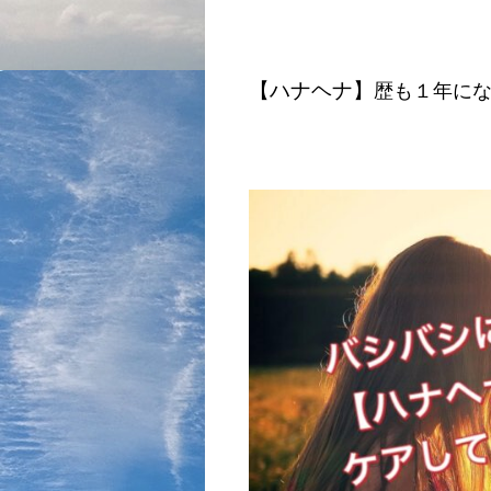
【ハナヘナ】
歴も１年に