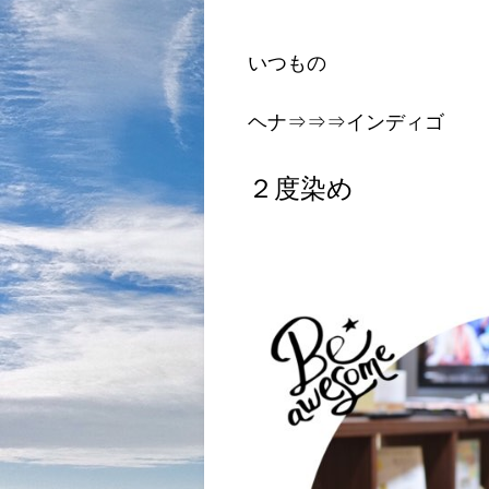
いつもの
ヘナ⇒⇒⇒インディゴ
２度染め