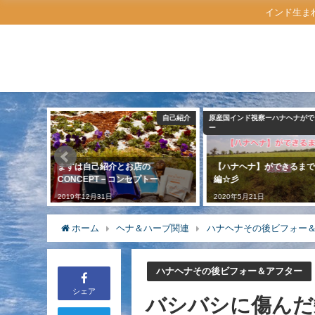
インド生ま
自己紹介
原産国インド視察ーハナヘナができるまで
ー
とお店の
【ハナヘナ】ができるまで♪ 総集
INFORMATIO
コンセプトー
編☆彡
2019年10月8日
2020年5月21日
ホーム
ヘナ＆ハーブ関連
ハナヘナその後ビフォー
ハナヘナその後ビフォー＆アフター
シェア
バシバシに傷んだ