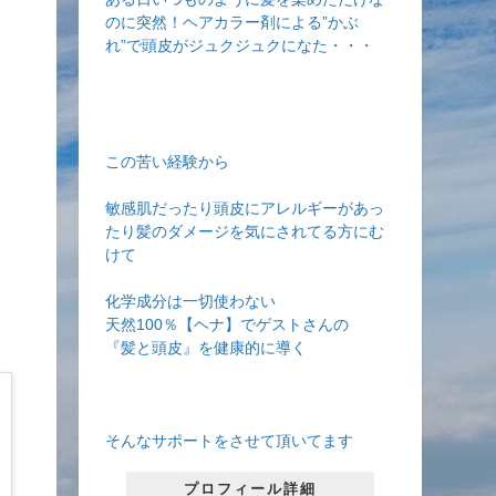
のに突然！ヘアカラー剤による”かぶ
れ”で頭皮がジュクジュクになた・・・
この苦い経験から
敏感肌だったり頭皮にアレルギーがあっ
たり髪のダメージを気にされてる方にむ
けて
化学成分は一切使わない
天然100％【ヘナ】でゲストさんの
『髪と頭皮』を健康的に導く
そんなサポートをさせて頂いてます
プロフィール詳細