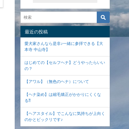
最近の投稿
愛犬家さんなら是非♪一緒に参拝できる【大
本寺 中山寺】
はじめての【セルフヘナ】どうやったらいい
の？
【アワル】（無色のヘナ）について
【ヘナ染め】は縮毛矯正がかかりにくくな
る⁈
【ヘアスタイル】でこんなに気持ちが上向く
のかとビックリです♪