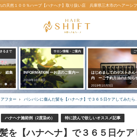
れの天然１００％ハーブ【ハナへナ】取り扱い店 兵庫県三木市のヘアーシフト公
サロン情報・ご案内
ご予約方法
ハナ
N ーお店のご案内ー
はじめましてのゲストさんへご案
これから始めたい
内 ーご予約方法のお知らせー
ヘナ染め】口コミ
2019年10月5日
2021年7月3日
＆アフター
バシバシに傷んだ髪を【ハナヘナ】で３６５日ケアしてみたら
ハナヘナ施術例（2度染め）
特に読んで欲しいオススメ記事
髪を【ハナヘナ】で３６５日ケア