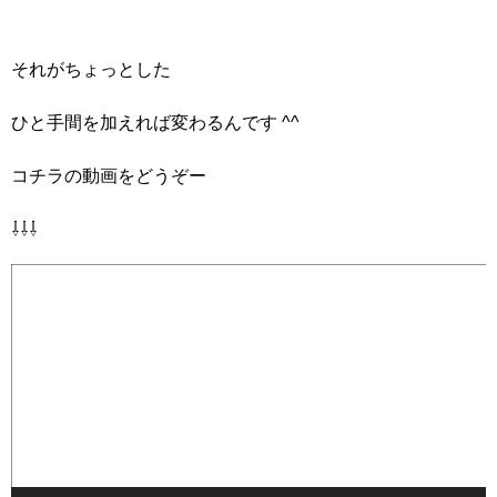
それがちょっとした
ひと手間を加えれば変わるんです ^^
コチラの動画をどうぞー
⇩⇩⇩
動
画
プ
レ
ー
ヤ
ー