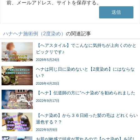
前、メールアドレス、サイトを保存する。
ハナヘナ施術例（2度染め）
の関連記事
【ヘアスタイル】でこんなに気持ちが上向くのかと
ビックリです♪
2026年5月24日
ヘナは同じ日に染めないと【2度染め】にはならな
い？
2026年4月20日
【ヘナ】伝道師の方に”ヘナ染め”を勧められました
2022年9月17日
【ヘナ染め】から３６日経った髪の毛は どれくらい
退色する？？
2022年9月9日
お肌が敏感で頭皮が荒れるので【ヘナ染め】を試し