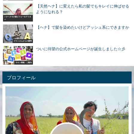
【天然ヘナ】に変えたら私の髪でもキレイに伸ばせる
ようになれる？
ハナヘナその後ビフォー＆アフタ
ー
【ヘナ】で髪を染めたいけどアッシュ系にできますか
ゲストさんからの質問
ついに待望の公式ホームページが誕生しました☆彡
サロン情報・ご案内
プロフィール