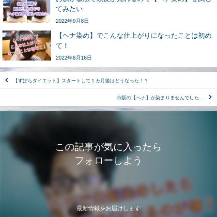
てみたい
2022年9月8日
【ヘナ染め】でこんな仕上がりになったことは初め
て！
2022年8月16日
【ずぼらダイエット】スタートして１カ月後はどうなった！？
市販の【ヘナ】が染まりませんでした…
この記事が気に入ったら
フォローしよう
最新情報をお届けします