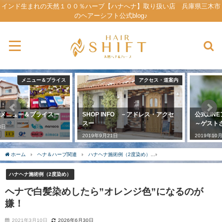
インド生まれの天然１００％ハーブ【ハナへナ】取り扱い店 兵庫県三木市
のヘアーシフト公式blog♪
アクセス・道案内
ご予約方法
SHOP INFO －アドレス・アクセ
公式LINEアカウントの利用方法
スー
～ゲストさんに活用してほしい～
2019年9月21日
2019年10月6日
ホーム
ヘナ＆ハーブ関連
ハナヘナ施術例（2度染め）
ヘナで白髪染めしたら”オ
ハナヘナ施術例（2度染め）
ヘナで白髪染めしたら”オレンジ色”になるのが
嫌！
2021年3月10日
2026年6月30日