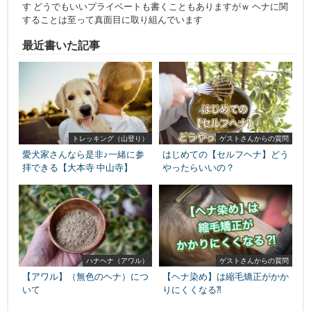
す どうでもいいプライベートも書くこともありますがｗ ヘナに関
することは至って真面目に取り組んでいます
最近書いた記事
トレッキング（山登り）
ゲストさんからの質問
愛犬家さんなら是非♪一緒に参
はじめての【セルフヘナ】どう
拝できる【大本寺 中山寺】
やったらいいの？
ハナヘナ（アワル）
ゲストさんからの質問
【アワル】（無色のヘナ）につ
【ヘナ染め】は縮毛矯正がかか
いて
りにくくなる⁈