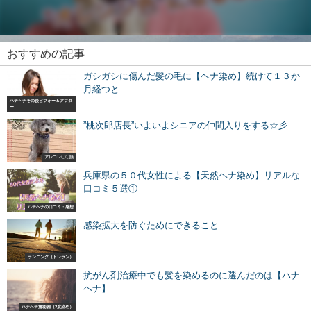
おすすめの記事
ガシガシに傷んだ髪の毛に【ヘナ染め】続けて１３か
月経つと…
ハナヘナその後ビフォー＆アフタ
ー
”桃次郎店長”いよいよシニアの仲間入りをする☆彡
アレコレ〇〇話
兵庫県の５０代女性による【天然ヘナ染め】リアルな
口コミ５選①
ハナヘナの口コミ・感想
感染拡大を防ぐためにできること
ランニング（トレラン）
抗がん剤治療中でも髪を染めるのに選んだのは【ハナ
ヘナ】
ハナヘナ施術例（2度染め）