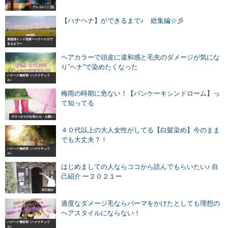
アレコレ〇〇話
【ハナヘナ】ができるまで♪ 総集編☆彡
原産国インド視察ーハナヘナがで
きるまでー
ヘアカラーで頭皮に違和感と毛先のダメージが気にな
り”ヘナ”で染めたくなった
ハナヘナ施術例（ヘナナチュラ
ル）
梅雨の時期に危ない！【パンケーキシンドローム】っ
て知ってる
サロンからのお知らせ・お願い
４０代以上の大人女性がしてる【白髪染め】今のまま
でも大丈夫？！
ハナヘナ施術例（ヘナナチュラ
ル）
はじめましての人ならココから読んでもらいたい♪ 自
己紹介 ー２０２１ー
自己紹介
過度なダメージ毛ならパーマをかけたとしても理想の
ヘアスタイルにならない！
ハナヘナ施術例（ヘナナチュラ
ル）