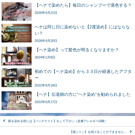
【ヘナで染めたら】毎日のシャンプーで退色する？
2026年4月21日
ヘナは同じ日に染めないと【2度染め】にはならな
い？
2026年4月20日
【ヘナ染め】って髪色が明るくなりますか？
2024年1月8日
初めての【ヘナ染め】から３３日が経過したアフタ
ー
2022年9月18日
【ヘナ】伝道師の方に”ヘナ染め”を勧められました
2022年9月17日
髪を染める前には【パッチテスト】をして下さい（皮膚アレルギー試験）
【湯シャン】を続けることができません…