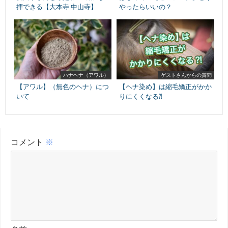
拝できる【大本寺 中山寺】
やったらいいの？
ハナヘナ（アワル）
ゲストさんからの質問
【アワル】（無色のヘナ）につ
【ヘナ染め】は縮毛矯正がかか
いて
りにくくなる⁈
コメント
※