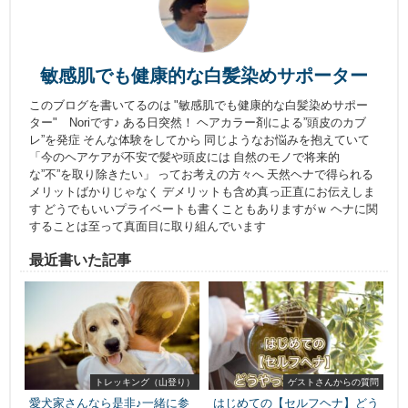
敏感肌でも健康的な白髪染めサポーター
このブログを書いてるのは "敏感肌でも健康的な白髪染めサポー
ター" Noriです♪ ある日突然！ ヘアカラー剤による”頭皮のカブ
レ”を発症 そんな体験をしてから 同じようなお悩みを抱えていて
「今のヘアケアが不安で髪や頭皮には 自然のモノで将来的
な”不”を取り除きたい」 ってお考えの方々へ 天然ヘナで得られる
メリットばかりじゃなく デメリットも含め真っ正直にお伝えしま
す どうでもいいプライベートも書くこともありますがｗ ヘナに関
することは至って真面目に取り組んでいます
最近書いた記事
トレッキング（山登り）
ゲストさんからの質問
愛犬家さんなら是非♪一緒に参
はじめての【セルフヘナ】どう