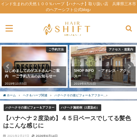
インド生まれの天然１００％ハーブ【ハナへナ】取り扱い店 兵庫県三木市
のヘアーシフト公式blog♪
アクセス・道案内
原産国インド視察ーハナヘナができるまでー
SHOP INFO －アドレス・アクセ
【ハナヘナ】ができるまで♪ 総集
スー
編☆彡
2019年9月21日
2020年5月21日
ホーム
ヘナ＆ハーブ関連
ハナヘナその後ビフォー＆アフター
【ハナヘナ２度染
ハナヘナその後ビフォー＆アフター
ハナヘナ施術例（2度染め）
【ハナヘナ２度染め】４５日ペースでしてる髪色
はこんな感じに
2021年2月27日
2026年6月14日