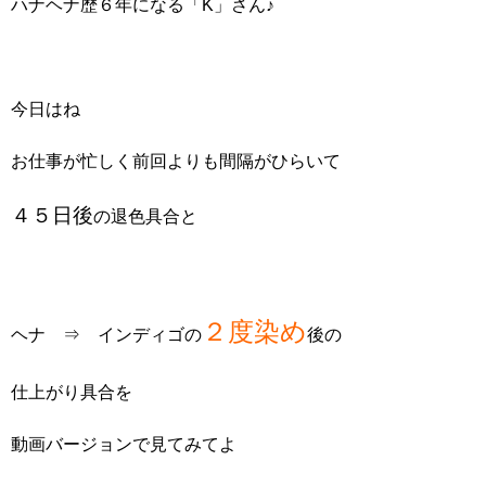
ハナヘナ歴６年になる「K」さん♪
今日はね
お仕事が忙しく前回よりも間隔がひらいて
４５日後
の退色具合と
２度染め
ヘナ ⇒ インディゴの
後の
仕上がり具合を
動画バージョンで見てみてよ