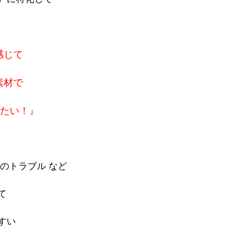
感じて
素材で
きたい！』
のトラブル など
て
すい