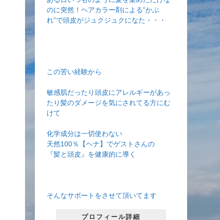
のに突然！ヘアカラー剤による”かぶ
れ”で頭皮がジュクジュクになた・・・
この苦い経験から
敏感肌だったり頭皮にアレルギーがあっ
たり髪のダメージを気にされてる方にむ
けて
化学成分は一切使わない
天然100％【ヘナ】でゲストさんの
『髪と頭皮』を健康的に導く
そんなサポートをさせて頂いてます
プロフィール詳細