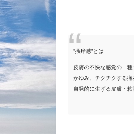
"搔痒感”とは
皮膚の不快な感覚の一種
かゆみ、チクチクする痛
自発的に生ずる皮膚・粘