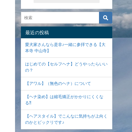
最近の投稿
愛犬家さんなら是非♪一緒に参拝できる【大
本寺 中山寺】
はじめての【セルフヘナ】どうやったらいい
の？
【アワル】（無色のヘナ）について
【ヘナ染め】は縮毛矯正がかかりにくくな
る⁈
【ヘアスタイル】でこんなに気持ちが上向く
のかとビックリです♪