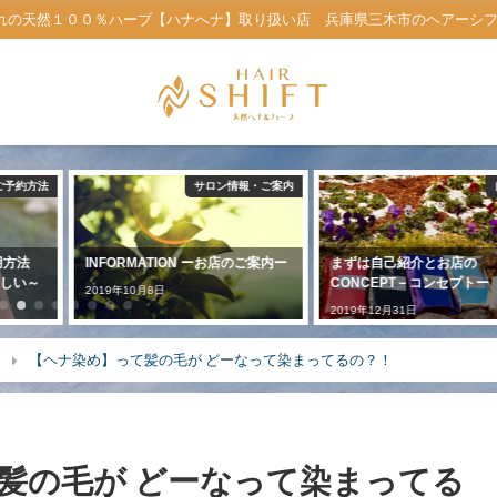
れの天然１００％ハーブ【ハナへナ】取り扱い店 兵庫県三木市のヘアーシフト公
ご予約方法
サロン情報・ご案内
利用方法
INFORMATION ーお店のご案内ー
まずは自己紹介とお店の
しい～
CONCEPT－コンセプトー
2019年10月8日
2019年12月31日
と
【ヘナ染め】って髪の毛が どーなって染まってるの？！
髪の毛が どーなって染まってる