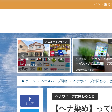
インド生ま
ス・道案内
メニュー＆プライス
ス・アクセ
MENU ーメニュー＆プライスー
公式LINEアカウントの
～ゲストさんに活用してほ
2019年9月23日
2019年10月6日
ホーム
ヘナ＆ハーブ関連
ヘナやハーブに関わるこ
ヘナやハーブに関わること
シェア
【ヘナ染め】って