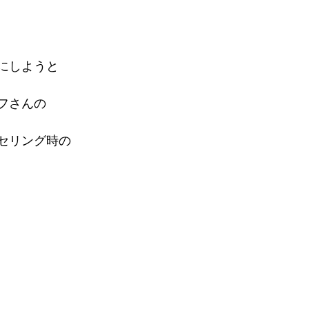
にしようと
フさんの
セリング時の
）