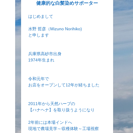
健康的な白髪染めサポーター
はじめまして
水野 哲彦（Mizuno Norihiko)
と申します
兵庫県高砂市出身
1974年生まれ
令和元年で
お店をオープンして12年が経ちました
2011年から天然ハーブの
【ハナヘナ】を取り扱うようになり
2年前には本場インドへ
現地で農場見学～収穫体験～工場視察