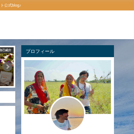
式blog♪
自己紹介
プロフィール
ご予約方法
ハナヘナの口コ
はじめましてのゲストさんへご案
これから始めたい人へ届け♪
内 ーご予約方法のお知らせー
ヘナ染め】口コミまとめ ２
2019年10月5日
2021年7月3日