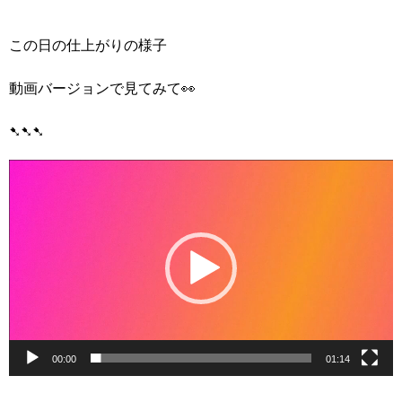
この日の仕上がりの様子
動画バージョンで見てみて👀
➷➷➷
動
画
プ
レ
ー
ヤ
ー
00:00
01:14