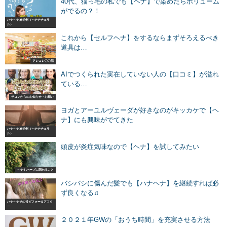
40代、猫っ毛の私でも【ヘナ】で染めたらボリューム
がでるの？！
ハナヘナ施術例（ヘナナチュラ
ル）
これから【セルフヘナ】をするならまずそろえるべき
道具は…
アレコレ〇〇話
AIでつくられた実在していない人の【口コミ】が溢れ
ている…
サロンからのお知らせ・お願い
ヨガとアーユルヴェーダが好きなのがキッカケで【ヘ
ナ】にも興味がでてきた
ハナヘナ施術例（ヘナナチュラ
ル）
頭皮が炎症気味なので【ヘナ】を試してみたい
ヘナやハーブに関わること
バシバシに傷んだ髪でも【ハナヘナ】を継続すれば必
ず良くなる♫
ハナヘナその後ビフォー＆アフタ
ー
２０２１年GWの「おうち時間」を充実させる方法