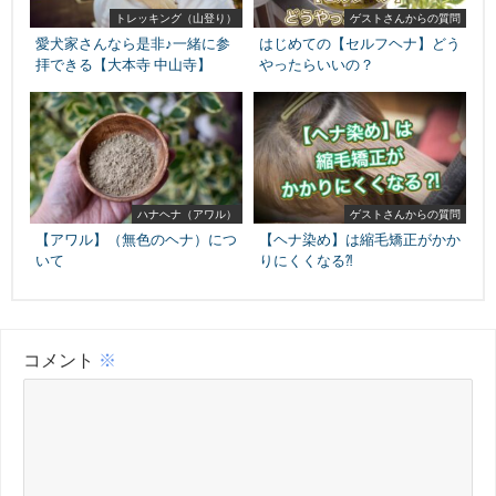
トレッキング（山登り）
ゲストさんからの質問
愛犬家さんなら是非♪一緒に参
はじめての【セルフヘナ】どう
拝できる【大本寺 中山寺】
やったらいいの？
ハナヘナ（アワル）
ゲストさんからの質問
【アワル】（無色のヘナ）につ
【ヘナ染め】は縮毛矯正がかか
いて
りにくくなる⁈
コメント
※