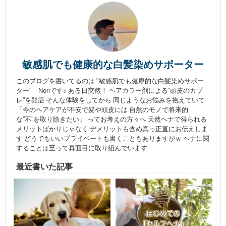
敏感肌でも健康的な白髪染めサポーター
このブログを書いてるのは "敏感肌でも健康的な白髪染めサポー
ター" Noriです♪ ある日突然！ ヘアカラー剤による”頭皮のカブ
レ”を発症 そんな体験をしてから 同じようなお悩みを抱えていて
「今のヘアケアが不安で髪や頭皮には 自然のモノで将来的
な”不”を取り除きたい」 ってお考えの方々へ 天然ヘナで得られる
メリットばかりじゃなく デメリットも含め真っ正直にお伝えしま
す どうでもいいプライベートも書くこともありますがｗ ヘナに関
することは至って真面目に取り組んでいます
最近書いた記事