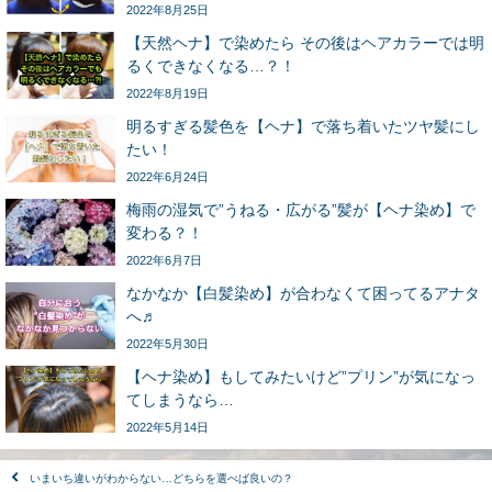
2022年8月25日
【天然ヘナ】で染めたら その後はヘアカラーでは明
るくできなくなる…？！
2022年8月19日
明るすぎる髪色を【ヘナ】で落ち着いたツヤ髪にし
たい！
2022年6月24日
梅雨の湿気で”うねる・広がる”髪が【ヘナ染め】で
変わる？！
2022年6月7日
なかなか【白髪染め】が合わなくて困ってるアナタ
へ♬
2022年5月30日
【ヘナ染め】もしてみたいけど”プリン”が気になっ
てしまうなら…
2022年5月14日
いまいち違いがわからない…どちらを選べば良いの？