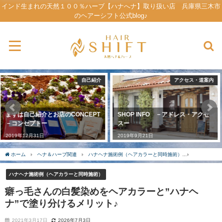
インド生まれの天然１００％ハーブ【ハナへナ】取り扱い店 兵庫県三木市
のヘアーシフト公式blog♪
アクセス・道案内
原産国インド視察ーハナヘナができるまでー
SHOP INFO －アドレス・アクセ
【ハナヘナ】ができるまで♪ 総集
スー
編☆彡
2019年9月21日
2020年5月21日
ホーム
ヘナ＆ハーブ関連
ハナヘナ施術例（ヘアカラーと同時施術）
癖っ毛さん
ハナヘナ施術例（ヘアカラーと同時施術）
癖っ毛さんの白髪染めをヘアカラーと”ハナヘ
ナ”で塗り分けるメリット♪
2021年3月17日
2026年7月3日