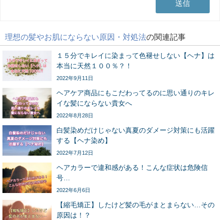
理想の髪やお肌にならない原因・対処法
の関連記事
１５分でキレイに染まって色褪せしない【ヘナ】は
本当に天然１００％？！
2022年9月11日
ヘアケア商品にもこだわってるのに思い通りのキレ
イな髪にならない貴女へ
2022年8月28日
白髪染めだけじゃない真夏のダメージ対策にも活躍
する【ヘナ染め】
2022年7月12日
ヘアカラーで違和感がある！こんな症状は危険信
号…
2022年6月6日
【縮毛矯正】したけど髪の毛がまとまらない…その
原因は！？