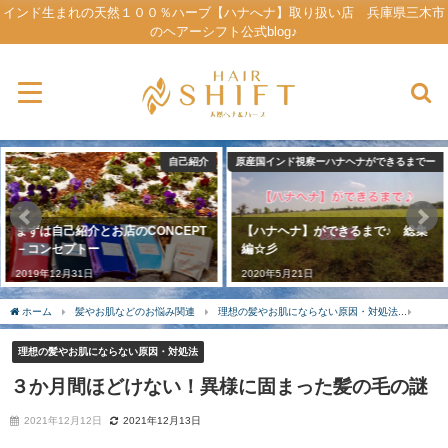
インド生まれの天然１００％ハーブ【ハナへナ】取り扱い店 兵庫県三木市
のヘアーシフト公式blog♪
原産国インド視察ーハナヘナができるまでー
アクセス・道案内
【ハナヘナ】ができるまで♪ 総集
SHOP INFO －アドレス・アクセ
編☆彡
スー
2020年5月21日
2019年9月21日
ホーム
髪やお肌などのお悩み関連
理想の髪やお肌にならない原因・対処法
３か
理想の髪やお肌にならない原因・対処法
３か月間ほどけない！異様に固まった髪の毛の謎
2021年12月12日
2021年12月13日