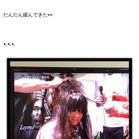
だんだん緩んできた👀
➷➷➷