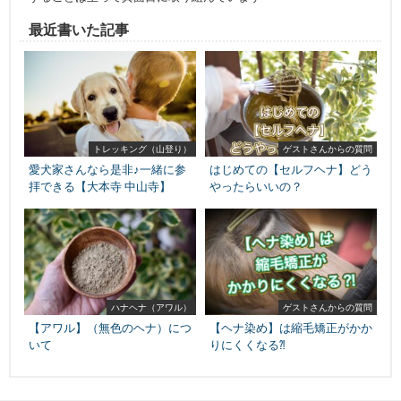
最近書いた記事
トレッキング（山登り）
ゲストさんからの質問
愛犬家さんなら是非♪一緒に参
はじめての【セルフヘナ】どう
拝できる【大本寺 中山寺】
やったらいいの？
ハナヘナ（アワル）
ゲストさんからの質問
【アワル】（無色のヘナ）につ
【ヘナ染め】は縮毛矯正がかか
いて
りにくくなる⁈