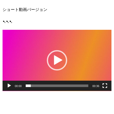
ショート動画バージョン
➷➷➷
動
画
プ
レ
ー
ヤ
ー
00:00
00:36