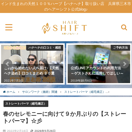
インド生まれの天然１００％ハーブ【ハナへナ】取り扱い店 兵庫県三木市
のヘアーシフト公式blog♪
ご予約方法
原産国インド視察ーハナヘナができるまでー
公式LINEアカウントの利用方法
【ハナヘナ】ができるまで♪ 総集
～ゲストさんに活用してほしい～
編☆彡
2019年10月6日
2020年5月21日
ホーム
サロンワーク（施術）関連
ストレートパーマ（縮毛矯正）
春のセレモニ
ストレートパーマ（縮毛矯正）
春のセレモニーに向けて９か月ぶりの【ストレー
トパーマ】☆彡
2022年2月16日
2026年5月26日