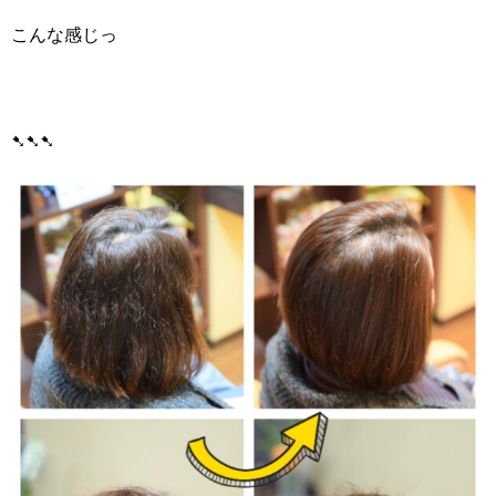
こんな感じっ
➷➷➷