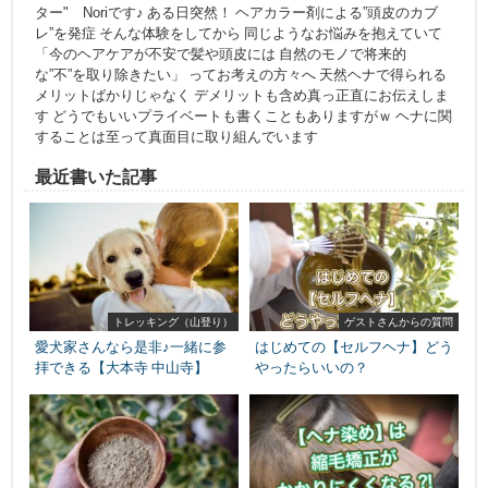
ター" Noriです♪ ある日突然！ ヘアカラー剤による”頭皮のカブ
レ”を発症 そんな体験をしてから 同じようなお悩みを抱えていて
「今のヘアケアが不安で髪や頭皮には 自然のモノで将来的
な”不”を取り除きたい」 ってお考えの方々へ 天然ヘナで得られる
メリットばかりじゃなく デメリットも含め真っ正直にお伝えしま
す どうでもいいプライベートも書くこともありますがｗ ヘナに関
することは至って真面目に取り組んでいます
最近書いた記事
トレッキング（山登り）
ゲストさんからの質問
愛犬家さんなら是非♪一緒に参
はじめての【セルフヘナ】どう
拝できる【大本寺 中山寺】
やったらいいの？