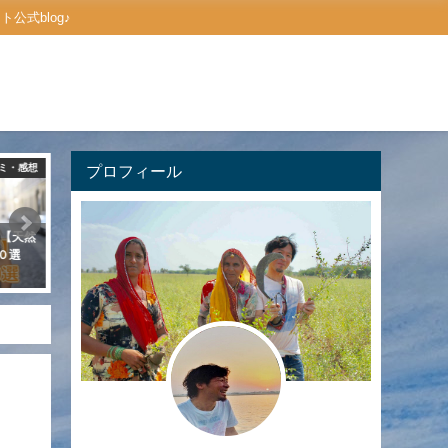
式blog♪
ミ・感想
プロフィール
アクセス・道案内
ご
♪【天然
SHOP INFO －アドレス・アクセ
はじめましてのゲストさん
０選
スー
内 ーご予約方法のお知ら
2019年9月21日
2019年10月5日