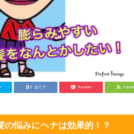
r
はてブ
Pocket
Feed
髪の悩みにヘナは効果的！？