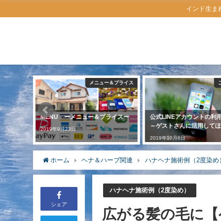
インド生ま
自己紹介
メニュー＆プライス
MENU ーメニュー＆プライスー
公式LINEアカウントの
ー
～ゲストさんに活用してほ
2019年9月23日
2019年10月6日
ホーム
ヘナ＆ハーブ関連
ハナヘナ施術例（2度染め
ハナヘナ施術例（2度染め）
シェア
広がる髪の毛に【