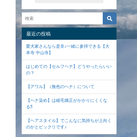
最近の投稿
愛犬家さんなら是非♪一緒に参拝できる【大
本寺 中山寺】
はじめての【セルフヘナ】どうやったらいい
の？
【アワル】（無色のヘナ）について
【ヘナ染め】は縮毛矯正がかかりにくくな
る⁈
【ヘアスタイル】でこんなに気持ちが上向く
のかとビックリです♪