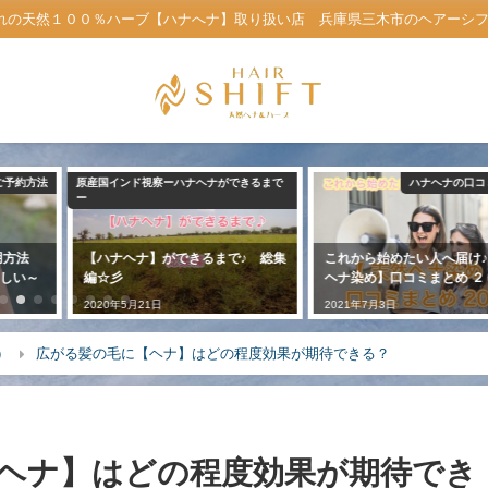
れの天然１００％ハーブ【ハナへナ】取り扱い店 兵庫県三木市のヘアーシフト公
ご予約方法
原産国インド視察ーハナヘナができるまで
ハナヘナの口コ
ー
利用方法
【ハナヘナ】ができるまで♪ 総集
これから始めたい人へ届け
しい～
編☆彡
ヘナ染め】口コミまとめ ２
2020年5月21日
2021年7月3日
）
広がる髪の毛に【ヘナ】はどの程度効果が期待できる？
ヘナ】はどの程度効果が期待でき