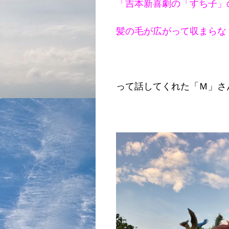
「吉本新喜劇の「すち子」
髪の毛が広がって収まらな
って話してくれた「Ｍ」さん 