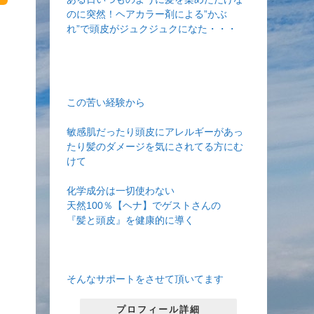
のに突然！ヘアカラー剤による”かぶ
れ”で頭皮がジュクジュクになた・・・
この苦い経験から
敏感肌だったり頭皮にアレルギーがあっ
たり髪のダメージを気にされてる方にむ
けて
化学成分は一切使わない
天然100％【ヘナ】でゲストさんの
『髪と頭皮』を健康的に導く
そんなサポートをさせて頂いてます
プロフィール詳細