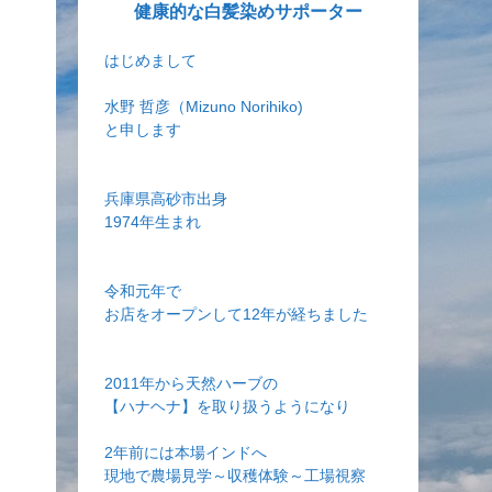
健康的な白髪染めサポーター
はじめまして
水野 哲彦（Mizuno Norihiko)
と申します
兵庫県高砂市出身
1974年生まれ
令和元年で
お店をオープンして12年が経ちました
2011年から天然ハーブの
【ハナヘナ】を取り扱うようになり
2年前には本場インドへ
現地で農場見学～収穫体験～工場視察