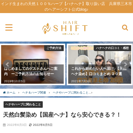
インド生まれの天然１００％ハーブ【ハナへナ】取り扱い店 兵庫県三木市
のヘアーシフト公式blog♪
ハナヘナの口コミ・感想
サロン情報・ご案内
これから始めたい人へ届け♪【天然
INFORMATION ーお店のご案内ー
ヘナ染め】口コミまとめ ２０選
2019年10月8日
2021年7月3日
ホーム
ヘナ＆ハーブ関連
ヘナやハーブに関わること
天然白髪染め【国産ヘナ】
ヘナやハーブに関わること
天然白髪染め【国産ヘナ】なら安心できる？！
2022年6月3日
2022年6月5日