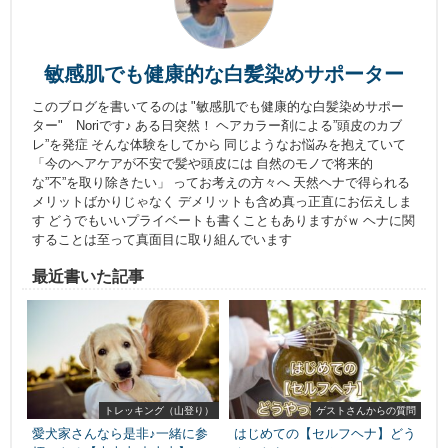
敏感肌でも健康的な白髪染めサポーター
このブログを書いてるのは "敏感肌でも健康的な白髪染めサポー
ター" Noriです♪ ある日突然！ ヘアカラー剤による”頭皮のカブ
レ”を発症 そんな体験をしてから 同じようなお悩みを抱えていて
「今のヘアケアが不安で髪や頭皮には 自然のモノで将来的
な”不”を取り除きたい」 ってお考えの方々へ 天然ヘナで得られる
メリットばかりじゃなく デメリットも含め真っ正直にお伝えしま
す どうでもいいプライベートも書くこともありますがｗ ヘナに関
することは至って真面目に取り組んでいます
最近書いた記事
トレッキング（山登り）
ゲストさんからの質問
愛犬家さんなら是非♪一緒に参
はじめての【セルフヘナ】どう