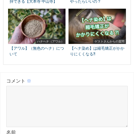
拝できる【大本寺 中山寺】
やったらいいの？
ハナヘナ（アワル）
ゲストさんからの質問
【アワル】（無色のヘナ）につ
【ヘナ染め】は縮毛矯正がかか
いて
りにくくなる⁈
コメント
※
名前