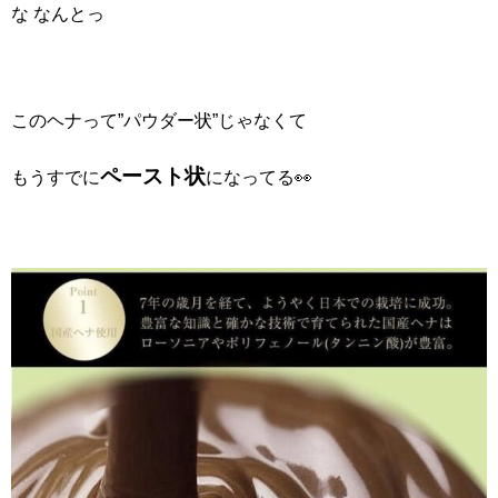
な なんとっ
このヘナって”パウダー状”じゃなくて
ペースト状
もうすでに
になってる👀