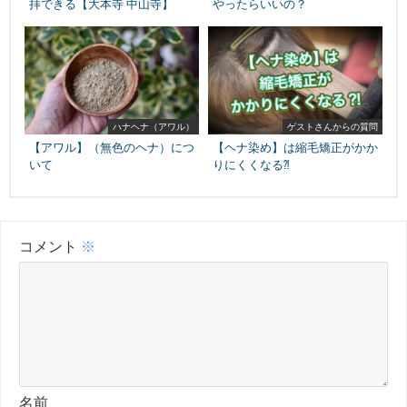
拝できる【大本寺 中山寺】
やったらいいの？
ハナヘナ（アワル）
ゲストさんからの質問
【アワル】（無色のヘナ）につ
【ヘナ染め】は縮毛矯正がかか
いて
りにくくなる⁈
コメント
※
名前