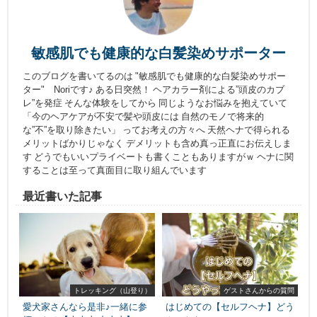
敏感肌でも健康的な白髪染めサポーター
このブログを書いてるのは "敏感肌でも健康的な白髪染めサポー
ター" Noriです♪ ある日突然！ ヘアカラー剤による”頭皮のカブ
レ”を発症 そんな体験をしてから 同じようなお悩みを抱えていて
「今のヘアケアが不安で髪や頭皮には 自然のモノで将来的
な”不”を取り除きたい」 ってお考えの方々へ 天然ヘナで得られる
メリットばかりじゃなく デメリットも含め真っ正直にお伝えしま
す どうでもいいプライベートも書くこともありますがｗ ヘナに関
することは至って真面目に取り組んでいます
最近書いた記事
トレッキング（山登り）
ゲストさんからの質問
愛犬家さんなら是非♪一緒に参
はじめての【セルフヘナ】どう