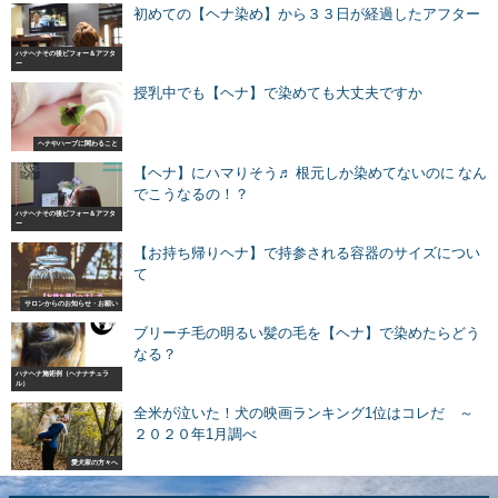
初めての【ヘナ染め】から３３日が経過したアフター
ハナヘナその後ビフォー＆アフタ
ー
授乳中でも【ヘナ】で染めても大丈夫ですか
ヘナやハーブに関わること
【ヘナ】にハマりそう♬ 根元しか染めてないのに なん
でこうなるの！？
ハナヘナその後ビフォー＆アフタ
ー
【お持ち帰りヘナ】で持参される容器のサイズについ
て
サロンからのお知らせ・お願い
ブリーチ毛の明るい髪の毛を【ヘナ】で染めたらどう
なる？
ハナヘナ施術例（ヘナナチュラ
ル）
全米が泣いた！犬の映画ランキング1位はコレだ ～
２０２０年1月調べ
愛犬家の方々へ