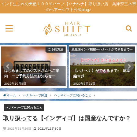
インド生まれの天然１００％ハーブ【ハナへナ】取り扱い店 兵庫県三木市
のヘアーシフト公式blog♪
原産国インド視察ーハナヘナができるまでー
自己紹介
【ハナヘナ】ができるまで♪ 総集
まずは自己紹介とお店のCONCEPT
編☆彡
－コンセプトー
2020年5月21日
2019年12月31日
ホーム
ヘナ＆ハーブ関連
ヘナやハーブに関わること
取り扱ってる【インディゴ
ヘナやハーブに関わること
取り扱ってる【インディゴ】は国産なんですか？
2021年11月29日
2021年11月30日