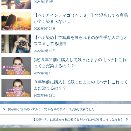
2024年1月9日
【ヘナとインディゴ（４：６）】で混合してる商品
が全く染まらない…
2022年9月24日
【ヘナ染め】で写真を撮られるのが苦手な人にもオ
ススメしてる理由
2022年9月16日
(続)３年半前に購入して残ったままの【ヘナ】これ
ってまだ染まるの？？
2022年9月13日
３年半前に購入して残ったままの【ヘナ】これって
まだ染まるの？？
2022年9月12日
髪が細く”長年のヘアカラー”でかなりのダメージがあり大変でした…
【天然ヘナ】に変えたら私の髪でもキレイに伸ばせるようになれる？