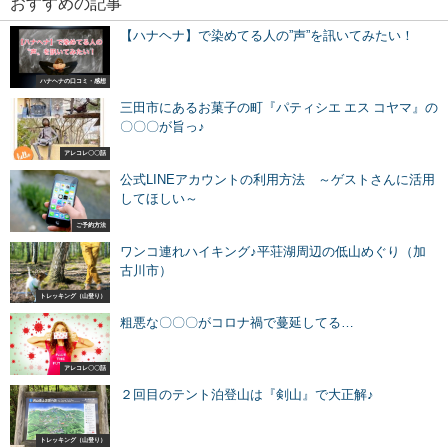
おすすめの記事
【ハナヘナ】で染めてる人の”声”を訊いてみたい！
ハナヘナの口コミ・感想
三田市にあるお菓子の町『パティシエ エス コヤマ』の
〇〇〇が旨っ♪
アレコレ〇〇話
公式LINEアカウントの利用方法 ～ゲストさんに活用
してほしい～
ご予約方法
ワンコ連れハイキング♪平荘湖周辺の低山めぐり（加
古川市）
トレッキング（山登り）
粗悪な〇〇〇がコロナ禍で蔓延してる…
アレコレ〇〇話
２回目のテント泊登山は『剣山』で大正解♪
トレッキング（山登り）