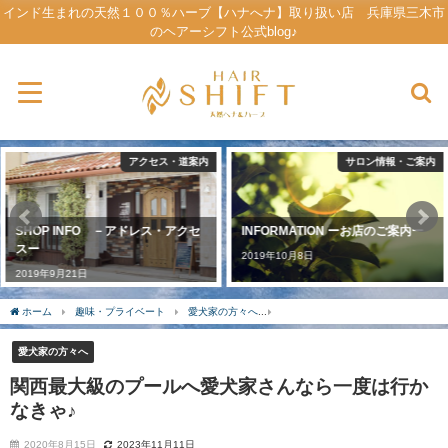
インド生まれの天然１００％ハーブ【ハナへナ】取り扱い店 兵庫県三木市
のヘアーシフト公式blog♪
サロン情報・ご案内
メニュー＆プライス
INFORMATION ーお店のご案内ー
MENU ーメニュー＆プライスー
2019年10月8日
2019年9月23日
ホーム
趣味・プライベート
愛犬家の方々へ
関西最大級のプールへ愛犬家さんな
愛犬家の方々へ
関西最大級のプールへ愛犬家さんなら一度は行か
なきゃ♪
2020年8月15日
2023年11月11日