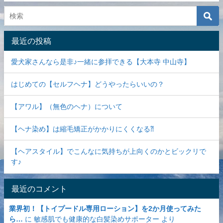
最近の投稿
愛犬家さんなら是非♪一緒に参拝できる【大本寺 中山寺】
はじめての【セルフヘナ】どうやったらいいの？
【アワル】（無色のヘナ）について
【ヘナ染め】は縮毛矯正がかかりにくくなる⁈
【ヘアスタイル】でこんなに気持ちが上向くのかとビックリで
す♪
最近のコメント
業界初！【トイプードル専用ローション】を2か月使ってみた
ら…
に
敏感肌でも健康的な白髪染めサポーター
より