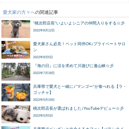
愛犬家の方々へ
の関連記事
”桃次郎店長”いよいよシニアの仲間入りをする☆彡
2022年8月12日
愛犬家さん必見！ペット同伴OK♪プライベートサロ
ン
2022年8月5日
『海の日』に涼を求めて川遊びに逢山峡☆彡
2022年7月18日
兵庫県で愛犬と一緒に♪”マンゴー”が食べれる【ラ・
ゴッチャ】
2022年5月19日
桃次郎店長が選ばれました♪YouTubeデビュー☆彡
2022年5月5日
兵庫県でペンギンと出会えるカフェ♪【バランタイ