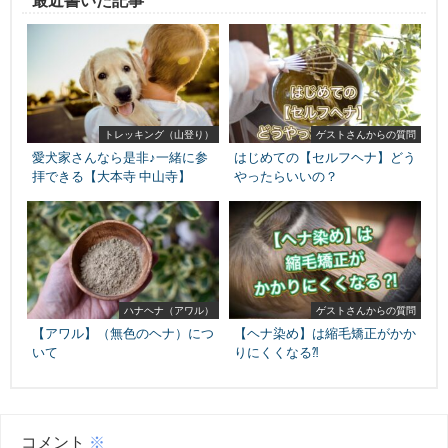
トレッキング（山登り）
ゲストさんからの質問
愛犬家さんなら是非♪一緒に参
はじめての【セルフヘナ】どう
拝できる【大本寺 中山寺】
やったらいいの？
ハナヘナ（アワル）
ゲストさんからの質問
【アワル】（無色のヘナ）につ
【ヘナ染め】は縮毛矯正がかか
いて
りにくくなる⁈
コメント
※